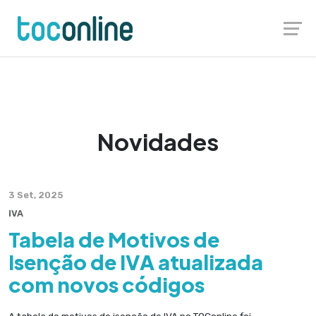
Skip
Launch login modal
Launch register modal
to
content
Novidades
3 Set, 2025
IVA
Tabela de Motivos de
Isenção de IVA atualizada
com novos códigos