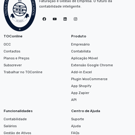
Faturação e Gestão de Empresa. O futuro da
contabilidade inteligente.
TOConline no Facebook
TOConline no YouTube
TOConline no LinkedIn
Instagram
TOConline
Produto
OCC
Empresário
Contactos
Contabilista
Planos e Preços
Aplicação Móvel
Subscrever
Extensão Google Chrome
Trabalhar no TOConline
Add-in Excel
Plugin WooCommerce
App Shopify
App Zapier
API
Funcionalidades
Centro de Ajuda
Contabilidade
Suporte
Salários
Ajuda
Gestão de Ativos
FAQs