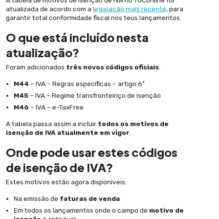
A tabela de motivos de isenção de IVA no TOConline foi
atualizada de acordo com a
legislação mais recente
, para
garantir total conformidade fiscal nos teus lançamentos.
O que está incluído nesta
atualização?
Foram adicionados
três novos códigos oficiais
:
M44
– IVA – Regras específicas – artigo 6º
M45
– IVA – Regime transfronteiriço de isenção
M46
– IVA – e-TaxFree
A tabela passa assim a incluir
todos os motivos de
isenção de IVA atualmente em vigor
.
Onde pode usar estes códigos
de isenção de IVA?
Estes motivos estão agora disponíveis:
Na emissão de
faturas de venda
Em todos os lançamentos onde o campo de
motivo de