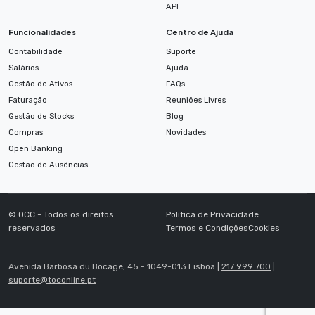
API
Funcionalidades
Centro de Ajuda
Contabilidade
Suporte
Salários
Ajuda
Gestão de Ativos
FAQs
Faturação
Reuniões Livres
Gestão de Stocks
Blog
Compras
Novidades
Open Banking
Gestão de Ausências
© OCC - Todos os direitos
Política de Privacidade
reservados
Termos e Condições
Cookies
Avenida Barbosa du Bocage, 45 - 1049-013 Lisboa |
217 999 700
|
suporte@toconline.pt