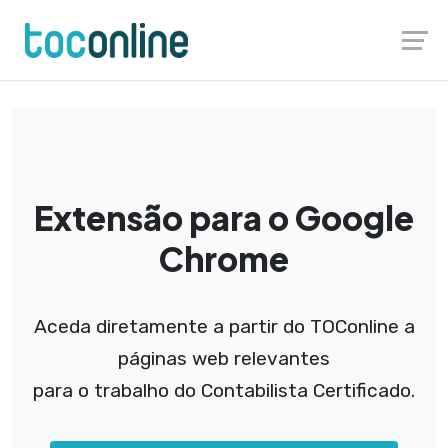
Launch login modal
Launch register modal
TOCONLINE CONNECT
Extensão para o Google
Chrome​
Aceda diretamente a partir do TOConline a
páginas web relevantes
para o trabalho do Contabilista Certificado.