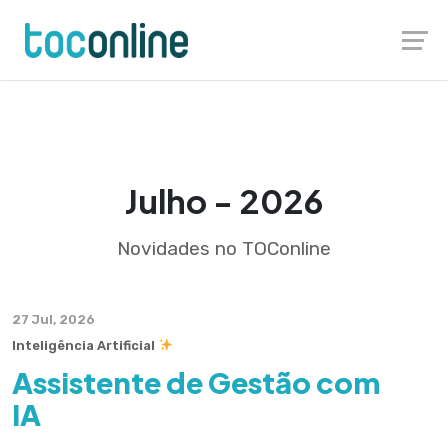
Skip
Launch login modal
Launch register modal
to
content
Julho - 2026
Novidades no TOConline
27 Jul, 2026
Inteligência Artificial
Assistente de Gestão com
IA