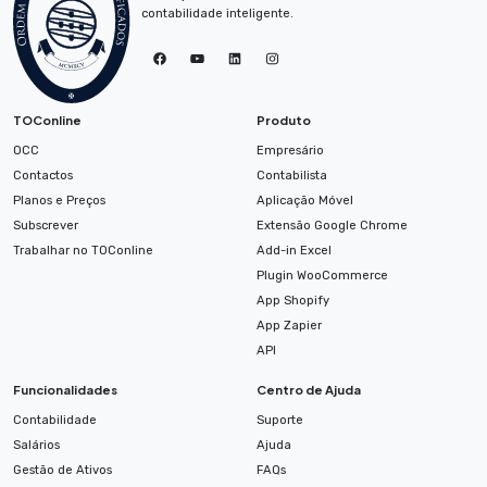
contabilidade inteligente.
TOConline no Facebook
TOConline no YouTube
TOConline no LinkedIn
Instagram
TOConline
Produto
OCC
Empresário
Contactos
Contabilista
Planos e Preços
Aplicação Móvel
Subscrever
Extensão Google Chrome
Trabalhar no TOConline
Add-in Excel
Plugin WooCommerce
App Shopify
App Zapier
API
Funcionalidades
Centro de Ajuda
Contabilidade
Suporte
Salários
Ajuda
Gestão de Ativos
FAQs