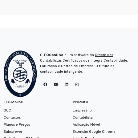
O
TOConline
é um software da
Ordem dos
Contabilistas Certificados
que integra Contabilidade,
Faturação e Gestão de Empresa. O futuro da
contabilidade inteligente.
TOConline no Facebook
TOConline no YouTube
TOConline no LinkedIn
Instagram
TOConline
Produto
OCC
Empresário
Contactos
Contabilista
Planos e Preços
Aplicação Móvel
Subscrever
Extensão Google Chrome