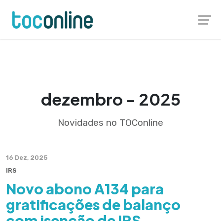
Skip
Launch login modal
Launch register modal
to
content
dezembro - 2025
Novidades no TOConline
16 Dez, 2025
IRS
Novo abono A134 para
gratificações de balanço
com isenção de IRS