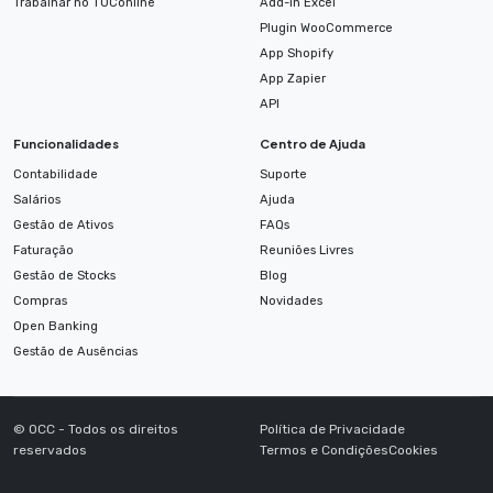
Trabalhar no TOConline
Add-in Excel
Plugin WooCommerce
App Shopify
App Zapier
API
Funcionalidades
Centro de Ajuda
Contabilidade
Suporte
Salários
Ajuda
Gestão de Ativos
FAQs
Faturação
Reuniões Livres
Gestão de Stocks
Blog
Compras
Novidades
Open Banking
Gestão de Ausências
© OCC - Todos os direitos
Política de Privacidade
reservados
Termos e Condições
Cookies