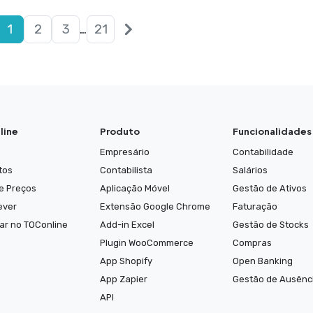
Next
1
2
3
…
21
posts
line
Produto
Funcionalidades
Empresário
Contabilidade
tos
Contabilista
Salários
e Preços
Aplicação Móvel
Gestão de Ativos
ever
Extensão Google Chrome
Faturação
ar no TOConline
Add-in Excel
Gestão de Stocks
Plugin WooCommerce
Compras
App Shopify
Open Banking
App Zapier
Gestão de Ausênc
API