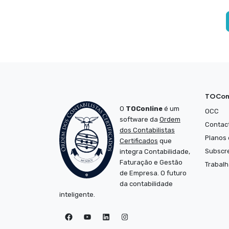
Paginação
dos
conteúdos
TOCon
O
TOConline
é um
OCC
software da
Ordem
Contac
dos Contabilistas
Planos 
Certificados
que
Subscr
integra Contabilidade,
Faturação e Gestão
Trabalh
de Empresa. O futuro
da contabilidade
inteligente.
TOConline no Facebook
TOConline no YouTube
TOConline no LinkedIn
Instagram