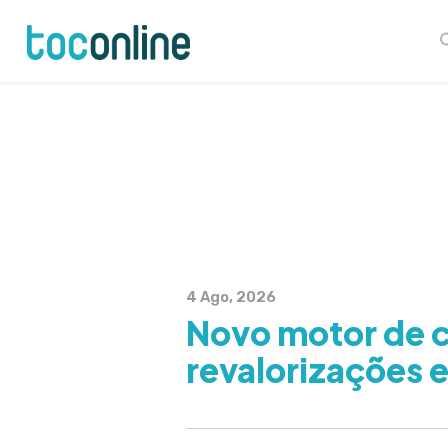
Skip
Launch login modal
Launch register modal
to
content
4 Ago, 2026
Novo motor de c
revalorizações e