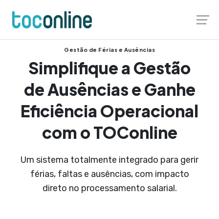
Launch login modal
Launch register modal
Gestão de Férias e Ausências
Simplifique a Gestão
de Ausências e Ganhe
Eficiência Operacional
com o TOConline
Um sistema totalmente integrado para gerir
férias, faltas e ausências, com impacto
direto no processamento salarial.