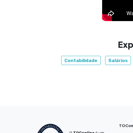
Exp
Contabilidade
Salários
TOCon
O
TOConline
é um