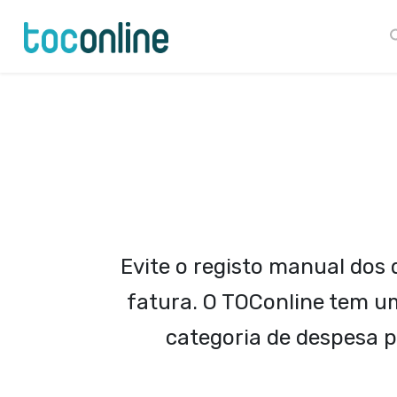
Launch login modal
Launch register modal
Evite o registo manual dos
fatura. O TOConline tem u
categoria de despesa p