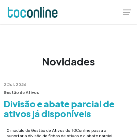
Launch login modal
Launch register modal
Novidades
2 Jul, 2026
Gestão de Ativos
Divisão e abate parcial de
ativos já disponíveis
O módulo de Gestão de Ativos do TOConline passa a
suportar a divisão de fichas de ativos e o abate parcial,