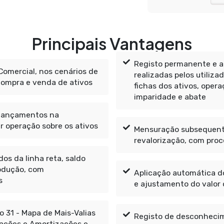
Principais Vantagens
Registo permanente e a
omercial, nos cenários de
realizadas pelos utiliz
compra e venda de ativos
fichas dos ativos, oper
imparidade e abate
 lançamentos na
r operação sobre os ativos
Mensuração subsequente
revalorização, com pro
os da linha reta, saldo
odução, com
Aplicação automática dos
s
e ajustamento do valor d
 31 - Mapa de Mais-Valias
Registo de desconhecime
iações e Amortizações e