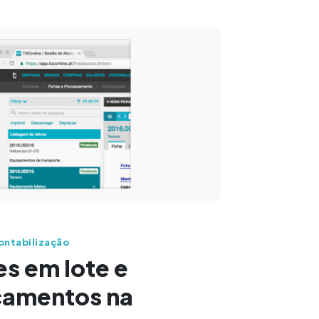
ontabilização
s em lote e
çamentos na