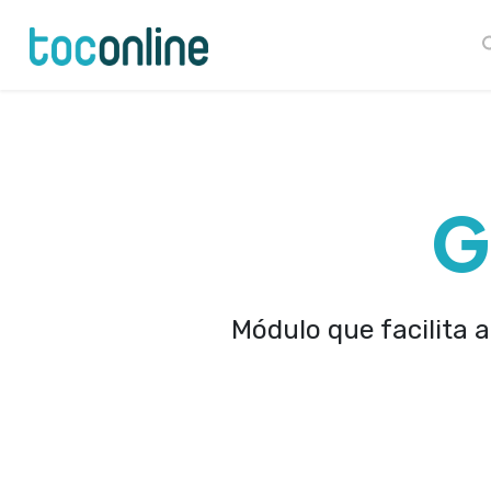
Launch login modal
Launch register modal
G
Módulo que facilita a