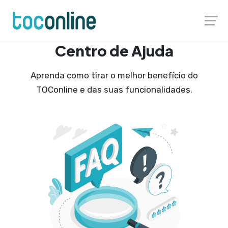
Launch login modal
Launch register modal
Centro de Ajuda
Aprenda como tirar o melhor benefício do
TOConline e das suas funcionalidades.